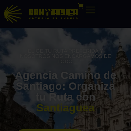
ELIGE TU RUTA PREFERIDA Y
NOSOTROS NOS ENCARGAMOS DE
TODO.
Agencia Camino de
Santiago: Organiza
tu Ruta con
Santiaguea