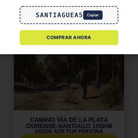
SANTIAGUEA5
Copiar
COMPRAR AHORA
CAMINO VÍA DE LA PLATA
OURENSE-SANTIAGO 105KM
DESDE 425€ POR PERSONA